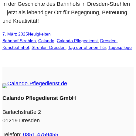
in der Geschichte des Bahnhofs in Dresden-Strehlen
– jetzt als lebendiger Ort für Begegnung, Betreuung
und Kreativität!
7. März 2025
Neuigkeiten
Bahnhof Strehlen
, 
Calando
, 
Calando Pflegedienst
, 
Dresden
, 
Kunstbahnhof
, 
Strehlen-Dresden
, 
Tag der offenen Tür
, 
Tagespflege
Calando Pflegedienst GmbH
Barlachstraße 2
01219 Dresden
Telefon:
0351-4759455