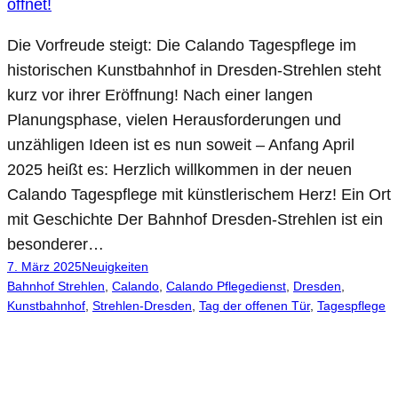
Die Vorfreude steigt: Die Calando Tagespflege im
historischen Kunstbahnhof in Dresden-Strehlen steht
kurz vor ihrer Eröffnung! Nach einer langen
Planungsphase, vielen Herausforderungen und
unzähligen Ideen ist es nun soweit – Anfang April
2025 heißt es: Herzlich willkommen in der neuen
Calando Tagespflege mit künstlerischem Herz! Ein Ort
mit Geschichte Der Bahnhof Dresden-Strehlen ist ein
besonderer…
7. März 2025
Neuigkeiten
Bahnhof Strehlen
, 
Calando
, 
Calando Pflegedienst
, 
Dresden
, 
Kunstbahnhof
, 
Strehlen-Dresden
, 
Tag der offenen Tür
, 
Tagespflege