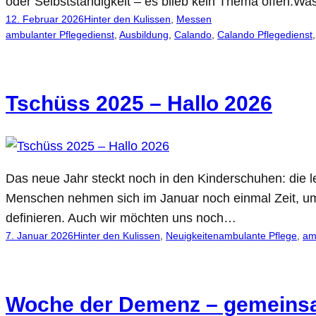
oder Selbstständigkeit – es blieb kein Thema offen.Wa
12. Februar 2026
Hinter den Kulissen
, 
Messen
ambulanter Pflegedienst
, 
Ausbildung
, 
Calando
, 
Calando Pflegedienst
,
Tschüss 2025 – Hallo 2026
Das neue Jahr steckt noch in den Kinderschuhen: die le
Menschen nehmen sich im Januar noch einmal Zeit, um
definieren. Auch wir möchten uns noch…
7. Januar 2026
Hinter den Kulissen
, 
Neuigkeiten
ambulante Pflege
, 
am
Woche der Demenz – gemeinsa