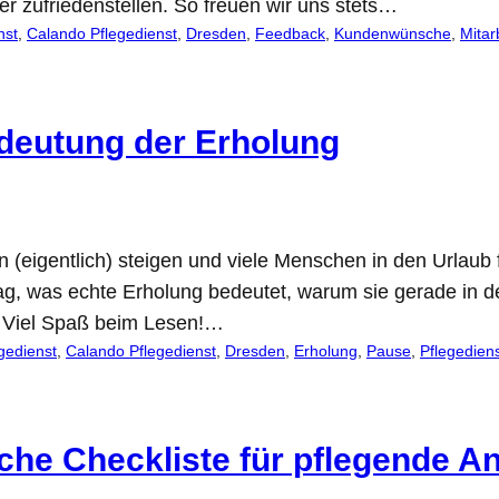
r zufriedenstellen. So freuen wir uns stets…
nst
, 
Calando Pflegedienst
, 
Dresden
, 
Feedback
, 
Kundenwünsche
, 
Mitar
edeutung der Erholung
 (eigentlich) steigen und viele Menschen in den Urlau
ag, was echte Erholung bedeutet, warum sie gerade in d
 Viel Spaß beim Lesen!…
gedienst
, 
Calando Pflegedienst
, 
Dresden
, 
Erholung
, 
Pause
, 
Pflegedien
iche Checkliste für pflegende A