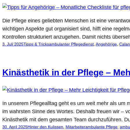
Die Pflege eines geliebten Menschen ist eine verantwo
wichtigen Aspekte gut organisiert sind, hilft eine reg
Kontrollen strukturiert anzugehen. Damit nichts überse
3. Juli 2025
Tipps & Tricks
ambulanter Pflegedienst
, 
Angehörige
, 
Cala
Kinästhetik in der Pflege – Meh
In unserem Pflegealltag geht es um weit mehr als um
im wahrsten Sinne des Wortes. Deshalb freuen wir –
Kinästhetik mit dem gesamten Team durchzuführen. 
30. April 2025
Hinter den Kulissen
, 
Mitarbeiter
ambulante Pflege
, 
ambul