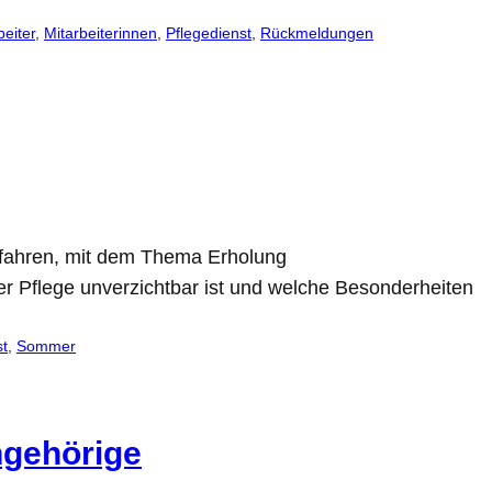
beiter
, 
Mitarbeiterinnen
, 
Pflegedienst
, 
Rückmeldungen
b fahren, mit dem Thema Erholung
er Pflege unverzichtbar ist und welche Besonderheiten
st
, 
Sommer
ngehörige