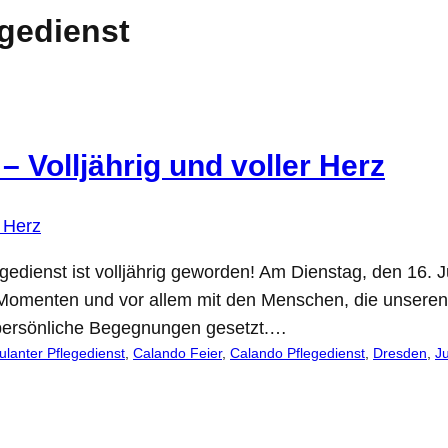
gedienst
– Volljährig und voller Herz
egedienst ist volljährig geworden! Am Dienstag, den 16
 Momenten und vor allem mit den Menschen, die unseren
 persönliche Begegnungen gesetzt.…
lanter Pflegedienst
, 
Calando Feier
, 
Calando Pflegedienst
, 
Dresden
, 
J