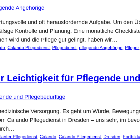
rtungsvolle und oft herausfordernde Aufgabe. Um den Übe
elmäßige Kontrolle und Planung. Eine monatliche Checklis
hen wird und die Pflege gut gelingt, haben wir…
ndo
, 
Calando Pflegedienst
, 
Pflegedienst
, 
pflegende Angehörige
, 
Pfleger
,
r Leichtigkeit für Pflegende un
 medizinische Versorgung. Es geht um Würde, Bewegung
 vom Calando Pflegedienst in Dresden – uns sehr, im 
Durch…
anter Pflegedienst
, 
Calando
, 
Calando Pflegedienst
, 
Dresden
, 
Fortbild