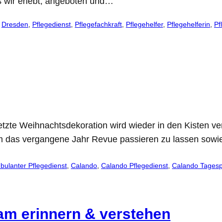
s wir erlebt, angeboten und…
 
Dresden
, 
Pflegedienst
, 
Pflegefachkraft
, 
Pflegehelfer
, 
Pflegehelferin
, 
Pf
tzte Weihnachtsdekoration wird wieder in den Kisten vers
 das vergangene Jahr Revue passieren zu lassen sowie
bulanter Pflegedienst
, 
Calando
, 
Calando Pflegedienst
, 
Calando Tagesp
m erinnern & verstehen